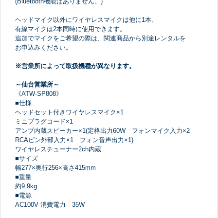
(Bluetooth機能はありません。)
ヘッドマイク以外にワイヤレスマイクは他に1本、
有線マイクは2本同時に使用できます。
追加でマイクをご希望の際は、関連商品から別途レンタルを
お申込みください。
※営業所によって取扱機種が異なります。
～仙台営業所～
《ATW-SP808》
■仕様
ヘッドセット付きワイヤレスマイク×1
ミニプラグコード×1
アンプ内蔵スピーカー×1(定格出力60W フォンマイク入力×2
RCAピン外部入力×1 フォン音声出力×1)
ワイヤレスチューナー2ch内蔵
■サイズ
幅277×奥行256×高さ415mm
■重量
約9.9kg
■電源
AC100V 消費電力 35W