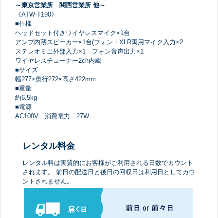
～東京営業所 関西営業所 他～
《ATW-T190》
■仕様
ヘッドセット付きワイヤレスマイク×1台
アンプ内蔵スピーカー×1台(フォン・XLR両用マイク入力×2
ステレオミニ外部入力×1 フォン音声出力×1
ワイヤレスチューナー2ch内蔵
■サイズ
幅277×奥行272×高さ422mm
■重量
約6.5kg
■電源
AC100V 消費電力 27W
レンタル料金
レンタル料は実質的にお客様がご利用される日数でカウント
されます。 前日の配送日と後日の回収日は利用日としてカウ
ントされません。