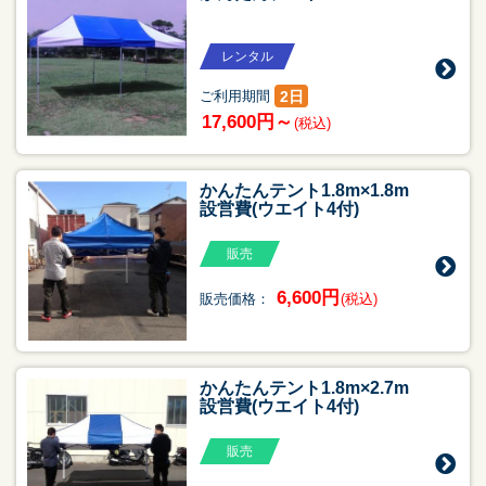
レンタル
2日
ご利用期間
17,600円～
(税込)
かんたんテント1.8m×1.8m
設営費(ウエイト4付)
販売
6,600円
販売価格：
(税込)
かんたんテント1.8m×2.7m
設営費(ウエイト4付)
販売