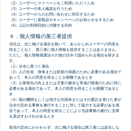
（2）ユーザーにマイページをご利用いただくため
（3）ユーザーの本人確認を行うため
（4）ユーザーからのお問い合わせに対応するため
（5）ユーザーに新製品やキャンペーンのお知らせをするため
（6）上記の利用目的に付随する目的
４．個人情報の第三者提供
当社は、次に掲げる場合を除いて、あらかじめユーザーの同意を
得ることなく、第三者に個人情報を提供することはありません。
ただし、個人情報保護法その他の法令で認められる場合を除きま
す。
（1）法令に基づく場合
（2）人の生命、身体または財産の保護のために必要がある場合で
あって、本人の同意を得ることが困難であるとき
（3）公衆衛生の向上または児童の健全な育成の推進のために特に
必要がある場合であって、本人の同意を得ることが困難であると
き
（4）国の機関もしくは地方公共団体またはその委託を受けた者が
法令の定める事務を遂行することに対して協力する必要がある場
合であって、本人の同意を得ることにより当該事務の遂行に支障
を及ぼすおそれがあるとき
前項の定めにかかわらず、次に掲げる場合は第三者には該当しな