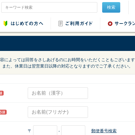
検索
容によっては回答をさしあげるのにお時間をいただくこともございます
また、休業日は翌営業日以降の対応となりますのでご了承ください。
品レンタル
会場設営用品レンタ
音響用品レンタル
映像用品レ
ル
須
必須
ンタル
野球・ソフトボール
用品レンタル
〒
-
郵便番号検索