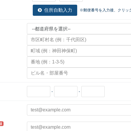
住所自動入力
※郵便番号を入力後、クリッ
祭り・縁日
学園祭・文化祭
式典・催事
-
-
須