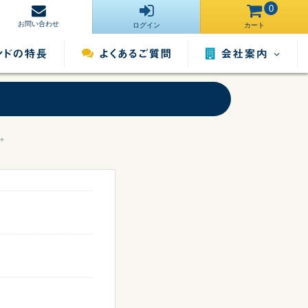
0
お問い合わせ
ログイン
カート
会社案内
営業所一覧
。
運営サイト一
ンタル
照明用品レンタル
催事用品レンタル
覧
採用情報