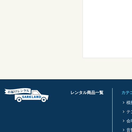
レンタル商品一覧
カテ
模
テ
会
音