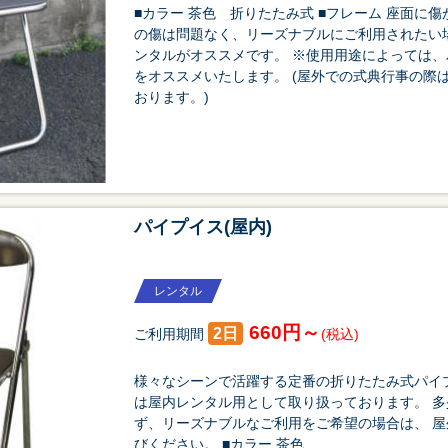
■カラー 茶色 折りたたみ式 ■フレーム 座面に傷
の傷は問題なく、リーズナブルにご利用されたい
ンタルがオススメです。 ※使用用途によっては、パ
をオススメいたします。 (屋外での式典行事の際
おります。)
祭り・縁日
学園祭・文化祭
式典・催事
パイプイス(屋内)
レンタル
660円～
2日
ご利用期間
(税込)
様々なシーンで活躍する定番の折りたたみ式パイ
は屋内レンタル用として取り扱っております。 
ず、リーズナブルなご利用をご希望の場合は、 
びください。 ■カラー 茶色