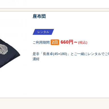
座布団
レンタル
660円～
2日
ご利用期間
(税込)
是非「長座卓(45×180)」とご一緒にレンタルでご
濃紺