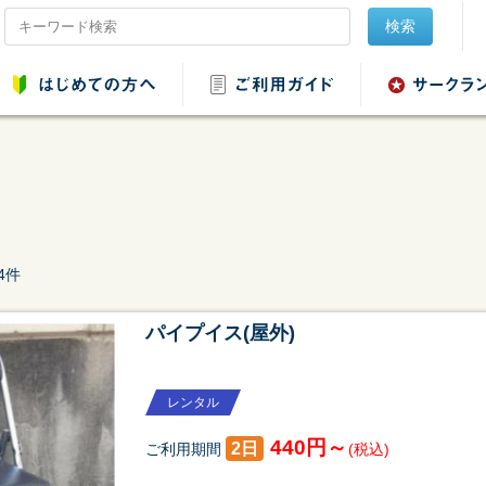
検索
品レンタル
会場設営用品レンタ
音響用品レンタル
映像用品レ
4件
ル
パイプイス(屋外)
レンタル
ンタル
野球・ソフトボール
440円～
2日
ご利用期間
(税込)
用品レンタル