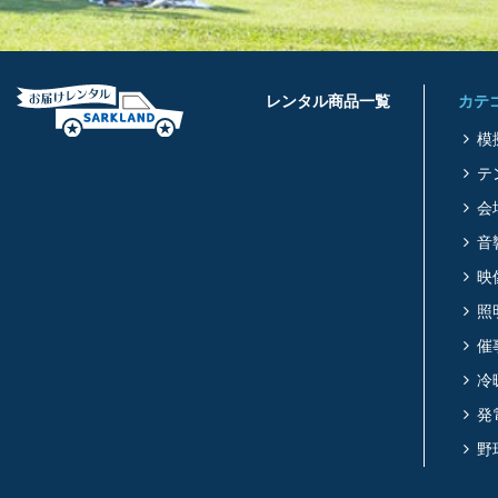
レンタル商品一覧
カテ
模
テ
会
音
映
照
催
冷
発
野