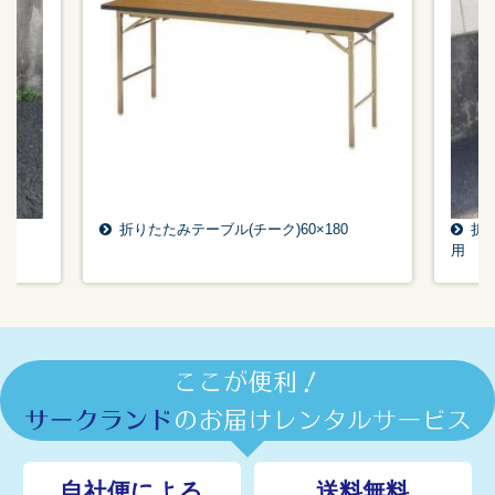
折りたたみテーブル(チーク)60×180
折り
用