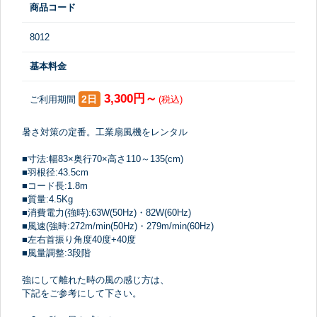
商品コード
8012
基本料金
3,300円～
2日
ご利用期間
(税込)
暑さ対策の定番。工業扇風機をレンタル
■寸法:幅83×奥行70×高さ110～135(cm)
■羽根径:43.5cm
■コード長:1.8m
■質量:4.5Kg
■消費電力(強時):63W(50Hz)・82W(60Hz)
■風速(強時:272m/min(50Hz)・279m/min(60Hz)
■左右首振り角度40度+40度
■風量調整:3段階
強にして離れた時の風の感じ方は、
下記をご参考にして下さい。