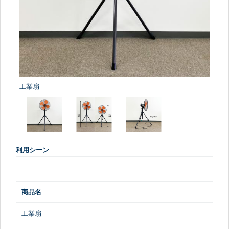
工業扇
利用シーン
商品名
工業扇