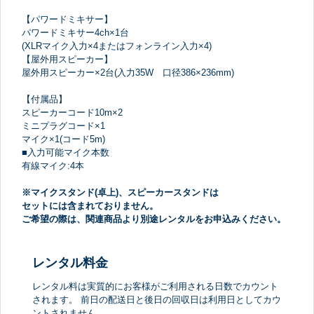
【パワードミキサー】
パワードミキサー4ch×1台
(XLRマイク入力×4またはフォンライン入力×4)
【屋外用スピーカー】
屋外用スピーカー×2台(入力35W 口径386×236mm)
【付属品】
スピーカーコード10m×2
ミニプラグコード×1
マイク×1(コード5m)
■入力可能マイク本数
有線マイク:4本
※マイクスタンド(卓上)、スピーカースタンドは
セットには含まれておりません。
ご希望の際は、関連商品より別途レンタルをお申込みください。
レンタル料金
レンタル料は実質的にお客様がご利用される日数でカウント
されます。 前日の配送日と後日の回収日は利用日としてカウ
ントされません。