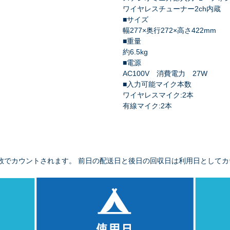
ワイヤレスチューナー2ch内蔵
■サイズ
幅277×奥行272×高さ422mm
■重量
約6.5kg
■電源
AC100V 消費電力 27W
■入力可能マイク本数
ワイヤレスマイク:2本
有線マイク:2本
数でカウントされます。 前日の配送日と後日の回収日は利用日としてカ