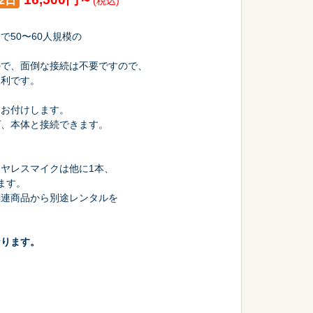
2日
(税込)
50〜60人規模の
ので、面倒な接続は不要ですので、
便利です。
会議・セミナー
てお付けします。
ば、本体と接続できます。
ヤレスマイクは他に1本、
ます。
関連商品から別途レンタルを
なります。