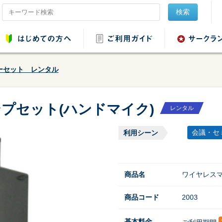
検索
ーセット レンタル
プセット(ハンドマイク)
レンタル
品レンタル
会場設営用品レンタ
音響用品レンタル
映像用品レ
ル
会議・セ
利用シーン
商品名
ワイヤレスマ
商品コード
2003
ンタル
野球・ソフトボール
用品レンタル
基本料金