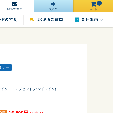
0
お問い合わせ
ログイン
カート
会社案内
営業所一覧
運営サイト一
ンタル
照明用品レンタル
催事用品レンタル
覧
ミナー
採用情報
イク・アンプセット(ハンドマイク)
16,500円～