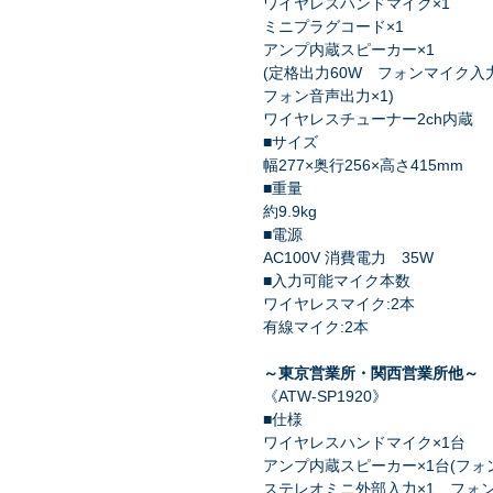
ワイヤレスハンドマイク×1
ミニプラグコード×1
アンプ内蔵スピーカー×1
(定格出力60W フォンマイク入力
フォン音声出力×1)
ワイヤレスチューナー2ch内蔵
■サイズ
幅277×奥行256×高さ415mm
■重量
約9.9kg
■電源
AC100V 消費電力 35W
■入力可能マイク本数
ワイヤレスマイク:2本
有線マイク:2本
～東京営業所・関西営業所他～
《ATW-SP1920》
■仕様
ワイヤレスハンドマイク×1台
アンプ内蔵スピーカー×1台(フォ
ステレオミニ外部入力×1 フォン