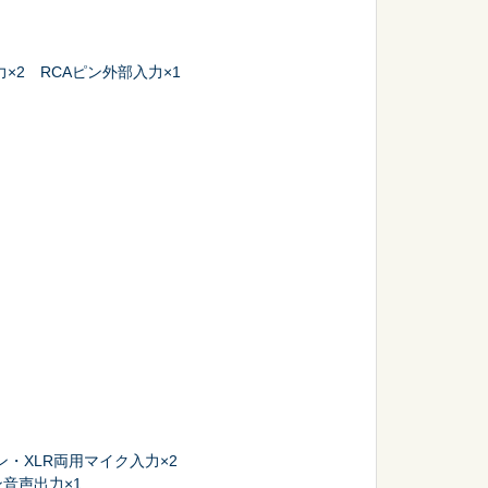
×2 RCAピン外部入力×1
ン・XLR両用マイク入力×2
音声出力×1