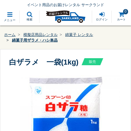
イベント用品のお届けレンタル サークランド
0
検索
ログイン
カート
メニュー
ホーム
模擬店用品レンタル
綿菓子 レンタル
綿菓子用ザラメ・ハシ単品
白ザラメ 一袋(1kg)
販売