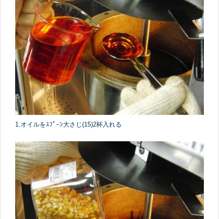
1.オイルをｽﾌﾟｰﾝ大さじ(15)2杯入れる