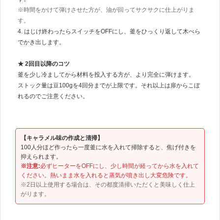
※時間をかけて弾けさせた方が、油が回ってサクサクに仕上がりま
す。
4. はじけ終わったらスイッチをOFFにし、釜をひっくり返して木べら
でかき出します。
★ 2回目以降のコツ
釜を少し冷ましてから材料を投入する方が、より完全に弾けます。
ストック量は豆100gを4回分までが上限です。それ以上は扉からこぼ
れるのでご注意ください。
【キャラメル味の作成と清掃】
100人分ほど作ったら一度釜に水を入れて掃除すると、焦げ付きを
抑えられます。
※注意:
必ずヒーターをOFFにし、少し時間が経ってから水を入れて
ください。熱いまま水を入れると蒸気が噴き出し大変危険です。
※2日以上使用する場合は、その都度清掃いただくと美味しく仕上
がります。