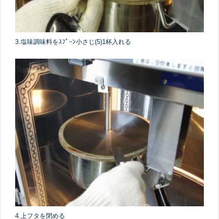
3.塩味調味料をｽﾌﾟｰﾝ小さじ(5)1杯入れる
4.上フタを閉める