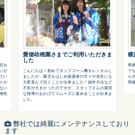
愛徳幼稚園さまでご利用いただきま
横
した
目を
簡
ンが
こんにちは！初めてポップコーン機をレンタルし
で
でい
ましたが、園児をはじめ保護者の方々や先生にも
ら
トが
大変喜んで頂くことが出来ました！操作方法など
用
ない
不安が大きかったのですが、スタッフさんの親切
険性
な指導のおかげてスムーズに進めることが出来ま
した。
弊社では綺麗にメンテナンスしており
ます