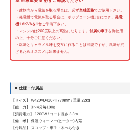
⚠️ ※最重要※ 必ずご確認ください
・建物内から電気を取る場合は、必ず
単独回路
でご使用下さい。
・発電機で電気を取る場合は、ポップコーン機1台につき、
発電
機1.6KVAを1台
ご準備下さい。
・マシン内は200度以上の高温になります。
付属の軍手
を御使用
の上、十分ご注意ください。
・塩味とキャラメル味を交互に作ることは可能ですが、風味が混
ざるためオススメは出来ません。
■ 仕様・付属品
【サイズ】 W420×D420×H770mm / 重量 22kg
【能 力】 3〜4分毎180g
【消費電力】 1200W / コード長さ 3.3m
【備 考】 保温ウォーマー(ヒーター)内蔵
【付属品】 スコップ・軍手・木べら付き