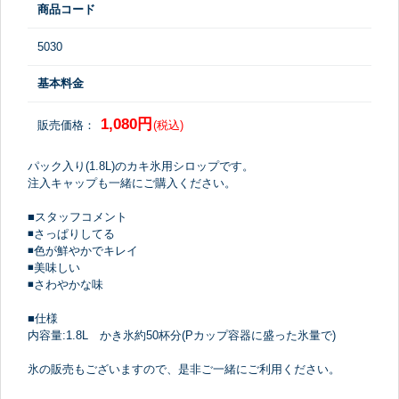
商品コード
5030
基本料金
1,080円
販売価格：
(税込)
パック入り(1.8L)のカキ氷用シロップです。
注入キャップも一緒にご購入ください。
■スタッフコメント
◾さっぱりしてる
◾色が鮮やかでキレイ
◾美味しい
◾さわやかな味
■仕様
内容量:1.8L かき氷約50杯分(Pカップ容器に盛った氷量で)
氷の販売もございますので、是非ご一緒にご利用ください。