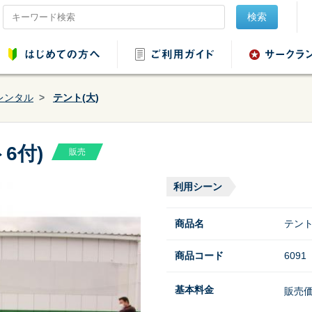
検索
レンタル
テント(大)
6付)
販売
品レンタル
会場設営用品レンタ
音響用品レンタル
映像用品レ
ル
利用シーン
商品名
テント
商品コード
6091
ンタル
野球・ソフトボール
基本料金
販売
用品レンタル