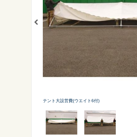
シーン
から探す
販促
スポーツ
テント大設営費(ウエイト6付)