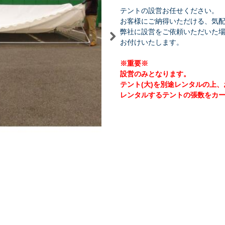
テントの設営お任せください。
お客様にご納得いただける、気
弊社に設営をご依頼いただいた
お付けいたします。
※重要※
祭り・縁日
学園祭・文化祭
式典・催事
設営のみとなります。
テント(大)を別途レンタルの上
レンタルするテントの張数をカ