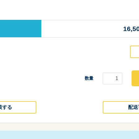
16,5
数量
談する
配送