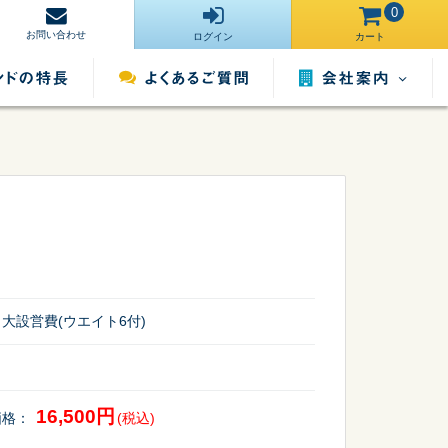
0
お問い合わせ
ログイン
カート
会社案内
営業所一覧
運営サイト一
ンタル
照明用品レンタル
催事用品レンタル
覧
採用情報
大設営費(ウエイト6付)
16,500円
価格：
(税込)