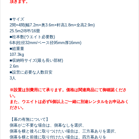
頂きます。
■サイズ
2間×4間(幅7.2m×奥3.6m×軒高1.8m×全高2.9m)
25.5m2/8坪/16畳
■柱本数(ウエイト必要数)
6本(柱径32mm/ベース径95mm厚16mm)
■総重量
107.3kg
■収納時サイズ(最も長い部材)
2.6m
■設営に必要な人数目安
3人
※設置は別費用にて承ります。価格は関連商品にて御確認くださ
い。
また、ウエイトは必ず6個以上ご一緒に別途レンタルをお申込みく
ださい。
【幕の有無について】
側幕がご不要な場合は、側幕なしを選択、
側幕を横と後ろに取りつけたい場合は、三方幕ありを選択、
側幕を横と前後に取り付けたい場合は、四方幕ありを