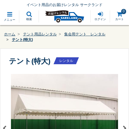
イベント用品のお届けレンタル サークランド
0
検索
ログイン
カート
メニュー
ホーム
テント用品レンタル
集会用テント レンタル
テント(特大)
テント(特大)
レンタル