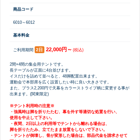
商品コード
6010～6012
基本料金
22,000円～
2日
ご利用期間
(税込)
2間×4間の集会用テントです。
長テーブルが正面に4台並びます。
イスだけを詰めて並べると、48脚配置出来ます。
運動会で本部席を広く設置したい時に良い大きさです。
また、プラス2,200円で天幕をカラーストライプ柄に変更する事が
出来ます。(関東限定)
※テント利用時の注意※
・強風時は脚を折りたたむ、幕を外す等適切な処置を行い、
使用を中止して下さい。
・夜間、2日以上の利用等でテントから離れる場合は、
脚を折りたたみ、立てたまま放置をしないで下さい。
・テントが倒壊し、骨が変形した場合は、部品代金を請求させて