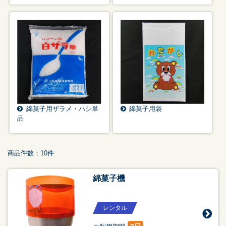
綿菓子用ザラメ・ハシ単
綿菓子用袋
品
商品件数：10件
綿菓子機
レンタル