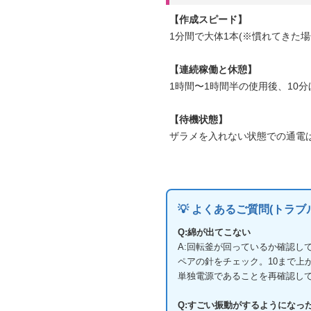
【作成スピード】
1分間で大体1本(※慣れてきた場
【連続稼働と休憩】
1時間〜1時間半の使用後、10
【待機状態】
ザラメを入れない状態での通電
💡 よくあるご質問(トラブ
Q:綿が出てこない
A:回転釜が回っているか確認し
ペアの針をチェック。10まで上
単独電源であることを再確認し
Q:すごい振動がするようになっ