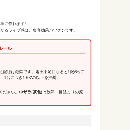
単に作れます!
上がるライブ感は、集客効果バツグンです。
会議・セミナー
ルール
足配線は厳禁です。電圧不足になると綿が出て
1台につき1.6KVA以上を推奨。
ください。
中ザラ(茶色)
は故障・目詰まりの原