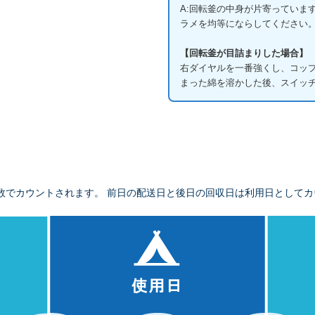
A:回転釜の中身が片寄っていま
ラメを均等にならしてください
【回転釜が目詰まりした場合】
右ダイヤルを一番強くし、コップ
まった綿を溶かした後、スイッ
数でカウントされます。 前日の配送日と後日の回収日は利用日としてカ