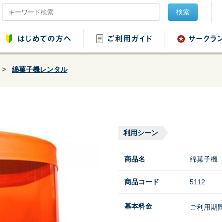
検索
綿菓子機レンタル
品レンタル
会場設営用品レンタ
音響用品レンタル
映像用品レ
ル
利用シーン
商品名
綿菓子機
商品コード
5112
ンタル
野球・ソフトボール
基本料金
ご利用期
用品レンタル