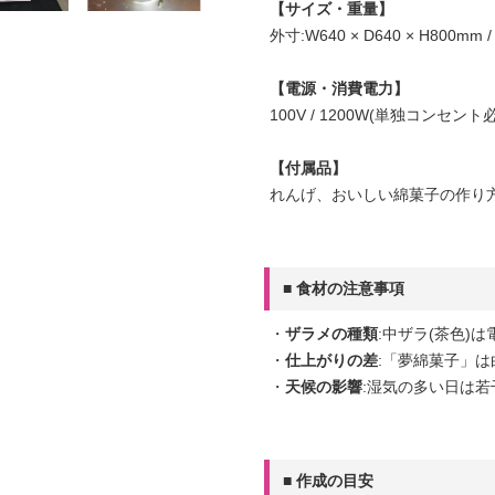
【サイズ・重量】
外寸:W640 × D640 × H800mm /
【電源・消費電力】
100V / 1200W(単独コンセント
【付属品】
れんげ、おいしい綿菓子の作り
■ 食材の注意事項
・
ザラメの種類
:中ザラ(茶色)
・
仕上がりの差
:「夢綿菓子」
・
天候の影響
:湿気の多い日は
■ 作成の目安