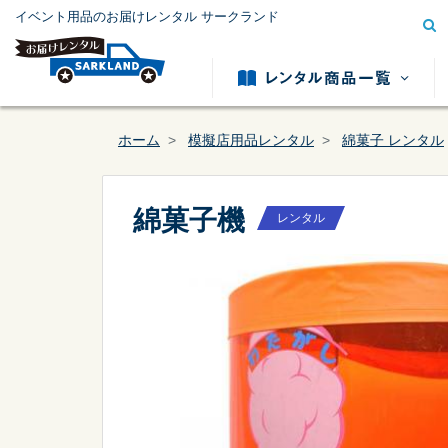
イベント用品のお届けレンタル サークランド
ホーム
模擬店用品レンタル
綿菓子 レンタル
綿菓子機
レンタル
模擬店用品レンタル
テント用
カテゴリー
から探す
冷暖房用品レンタル
発電機レ