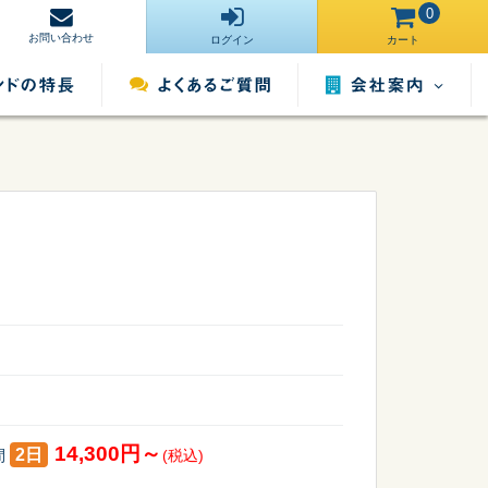
0
お問い合わせ
ログイン
カート
会社案内
営業所一覧
運営サイト一
ンタル
照明用品レンタル
催事用品レンタル
覧
採用情報
14,300円～
2日
間
(税込)