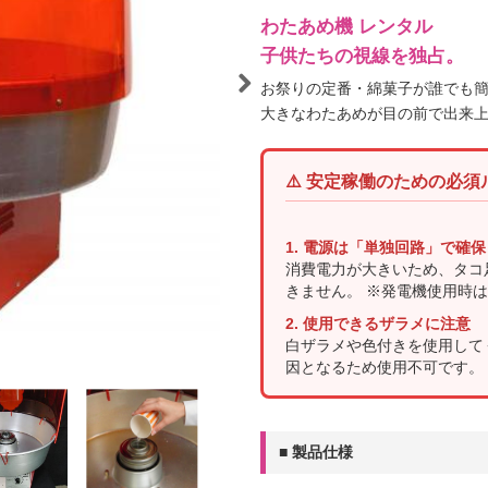
わたあめ機 レンタル
子供たちの視線を独占。
お祭りの定番・綿菓子が誰でも簡
大きなわたあめが目の前で出来
祭り・縁日
学園祭・文化祭
式典・催事
⚠️ 安定稼働のための必須
1. 電源は「単独回路」で確保
消費電力が大きいため、タコ
きません。 ※発電機使用時は、
2. 使用できるザラメに注意
白ザラメや色付きを使用して
因となるため使用不可です。
■ 製品仕様