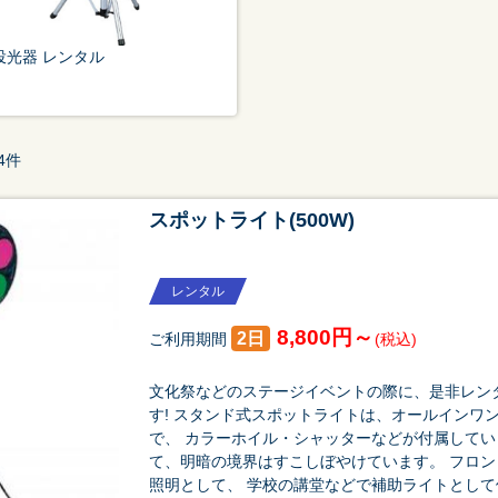
投光器 レンタル
祭り・縁日
学園祭・文化祭
式典・催事
4件
スポットライト(500W)
レンタル
8,800円～
2日
ご利用期間
(税込)
文化祭などのステージイベントの際に、是非レン
す! スタンド式スポットライトは、オールインワ
で、 カラーホイル・シャッターなどが付属してい
て、明暗の境界はすこしぼやけています。 フロ
照明として、 学校の講堂などで補助ライトとして使