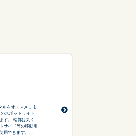
会議・セミナー
タルをオススメしま
ンのスポットライト
ます。 輪郭は丸く
ントサイド等の移動用
用できます。...