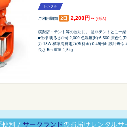
レンタル
2,200円～
2日
ご利用期間
(税込)
模擬店・テント等の照明に。 是非テントとご一緒
■仕様 明るさ(lm):2,000 色温度(K):6,500 演色性(
力:18W 標準消費電力(※料金):0.49円/h 設計寿命:
長さ:5m 重量:1,5kg