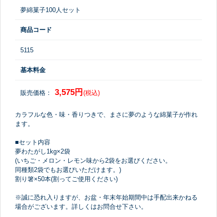
夢綿菓子100人セット
商品コード
5115
基本料金
3,575円
販売価格：
(税込)
カラフルな色・味・香りつきで、まさに夢のような綿菓子が作れ
ます。
■セット内容
夢わたがし1kg×2袋
(いちご・メロン・レモン味から2袋をお選びください。
同種類2袋でもお選びいただけます。)
割り箸×50本(割ってご使用ください)
※誠に恐れ入りますが、お盆・年末年始期間中は手配出来かねる
場合がございます。詳しくはお問合せ下さい。