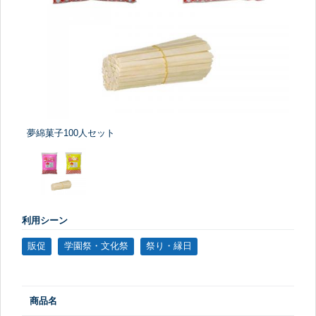
夢綿菓子100人セット
利用シーン
販促
学園祭・文化祭
祭り・縁日
商品名