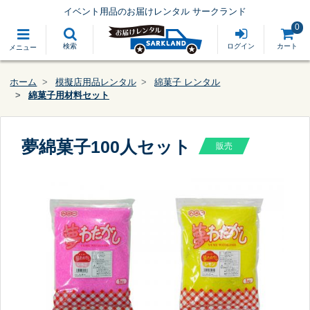
イベント用品のお届けレンタル サークランド
0
検索
ログイン
カート
メニュー
ホーム
模擬店用品レンタル
綿菓子 レンタル
綿菓子用材料セット
夢綿菓子100人セット
販売