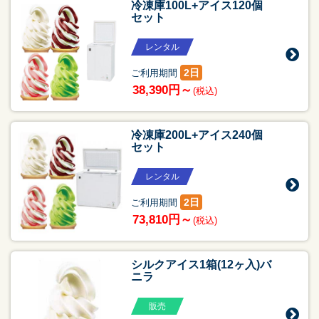
冷凍庫100L+アイス120個
セット
レンタル
2日
ご利用期間
38,390円～
(税込)
冷凍庫200L+アイス240個
セット
レンタル
2日
ご利用期間
73,810円～
(税込)
シルクアイス1箱(12ヶ入)バ
ニラ
販売