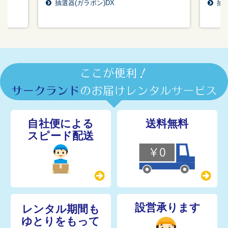
抽選器(ガラポン)DX
抽