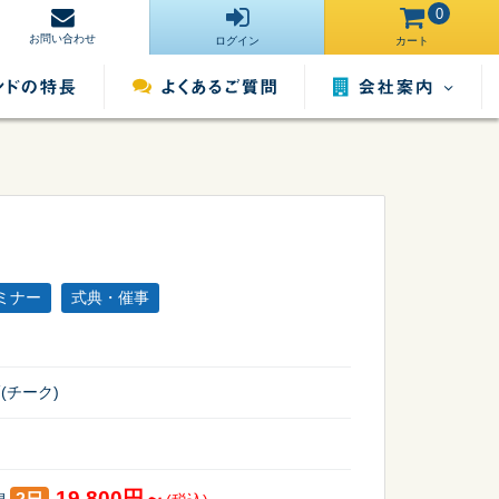
0
お問い合わせ
ログイン
カート
会社案内
営業所一覧
運営サイト一
ンタル
照明用品レンタル
催事用品レンタル
覧
ミナー
式典・催事
採用情報
(チーク)
19,800円～