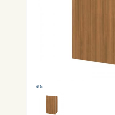
シーン
から探す
販促
スポーツ
演台