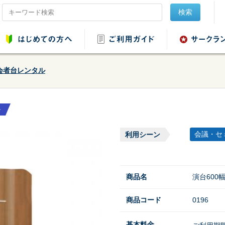
検索
会者台レンタル
ル
品レンタル
会場設営用品レンタ
音響用品レンタル
映像用品レ
ル
会議・セ
利用シーン
商品名
演台600幅
商品コード
0196
ンタル
野球・ソフトボール
用品レンタル
基本料金