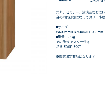
ご利用期
式典、セミナー、講演会などに
台の内側は棚になっており、小
■サイズ
祭り・縁日
学園祭・文化祭
式典・催事
W600mm×D475mm×H1059mm
■重量 25kg
その他:キャスター付き
品番:EDSR-600T
※関東限定商品になります