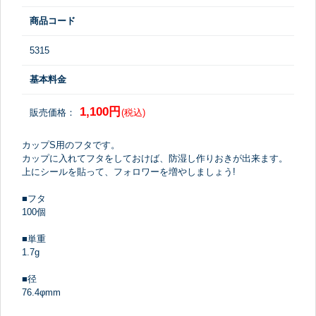
商品コード
5315
基本料金
1,100円
販売価格：
(税込)
カップS用のフタです。
カップに入れてフタをしておけば、防湿し作りおきが出来ます。
上にシールを貼って、フォロワーを増やしましょう!
■フタ
100個
■単重
1.7g
■径
76.4φmm