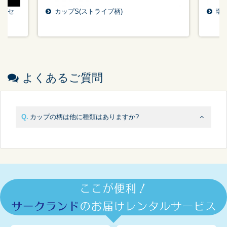
ップセ
カップS(ストライプ柄)
塩
よくあるご質問
カップの柄は他に種類はありますか?