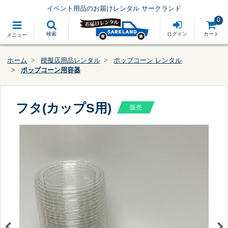
イベント用品のお届けレンタル サークランド
0
検索
ログイン
カート
メニュー
ホーム
模擬店用品レンタル
ポップコーン レンタル
ポップコーン用容器
フタ(カップS用)
販売