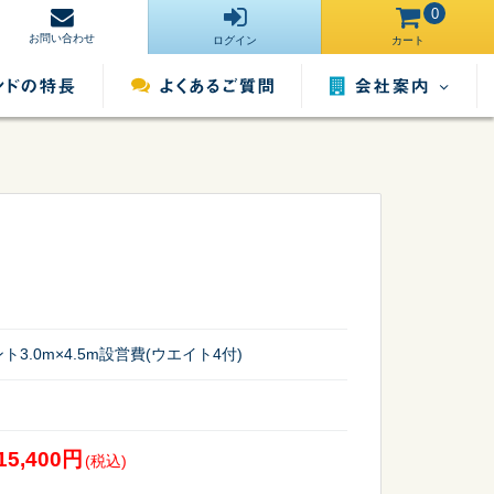
0
お問い合わせ
ログイン
カート
会社案内
営業所一覧
運営サイト一
ンタル
照明用品レンタル
催事用品レンタル
覧
採用情報
3.0m×4.5m設営費(ウエイト4付)
15,400円
(税込)