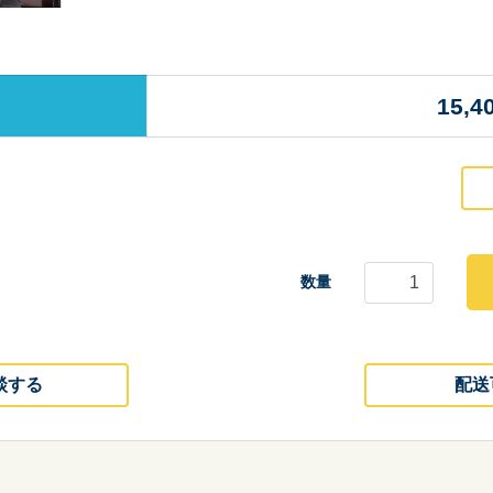
15,4
数量
談する
配送