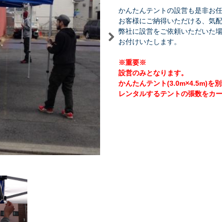
かんたんテントの設営も是非お
お客様にご納得いただける、気
弊社に設営をご依頼いただいた
お付けいたします。
※重要※
祭り・縁日
学園祭・文化祭
式典・催事
設営のみとなります。
かんたんテント(3.0m×4.5m
レンタルするテントの張数をカ