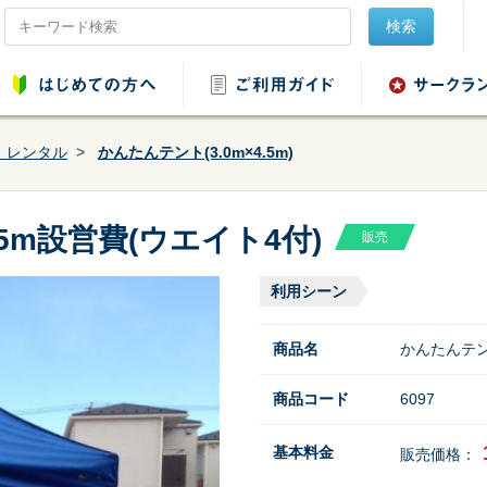
検索
 レンタル
かんたんテント(3.0m×4.5m)
.5m設営費(ウエイト4付)
販売
品レンタル
会場設営用品レンタ
音響用品レンタル
映像用品レ
ル
利用シーン
商品名
かんたんテント
商品コード
6097
ンタル
野球・ソフトボール
基本料金
販売価格：
用品レンタル