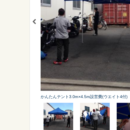
シーン
から探す
販促
スポーツ
かんたんテント3.0m×4.5m設営費(ウエイト4付)