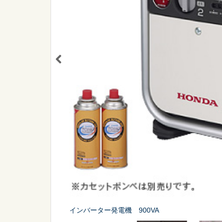
シーン
から探す
販促
スポーツ
インバーター発電機 900VA