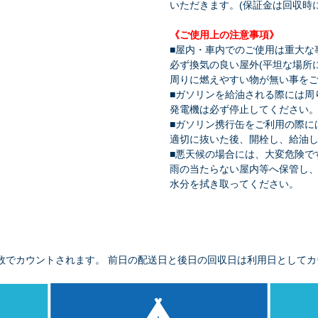
いただきます。(保証金は回収時
《ご使用上の注意事項》
■屋内・車内でのご使用は重大な
必ず換気の良い屋外(平坦な場所
周りに燃えやすい物が無い事を
■ガソリンを給油される際には周
発電機は必ず停止してください
■ガソリン携行缶をご利用の際に
適切に抜いた後、開栓し、給油
■悪天候の場合には、大変危険で
雨の当たらない屋内等へ保管し
水分を拭き取ってください。
数でカウントされます。 前日の配送日と後日の回収日は利用日としてカ