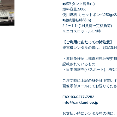
■燃料タンク容量(L)
燃料容量:500g
使用燃料:カセットボンベ250g×2
■連続運転時間(h)
2.2〜1.1h(1/4負荷〜定格負荷)
※エコスロットルON時
【ご利用にあたっての諸注意】
発電機レンタルの際は、顔写真
・運転免許証…都道府県公安委
記載されているもの
・日本国旅券(パスポート)…有
ご注文時に上記の身分証明書いず
画像添付メールにてお送りくだ
FAX:03-6277-7252
info@sarkland.co.jp
お支払い時にレンタル料の他に、