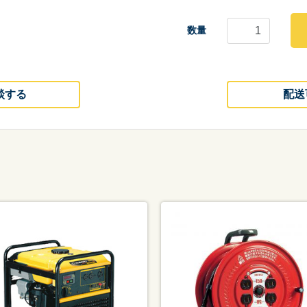
数量
談する
配送