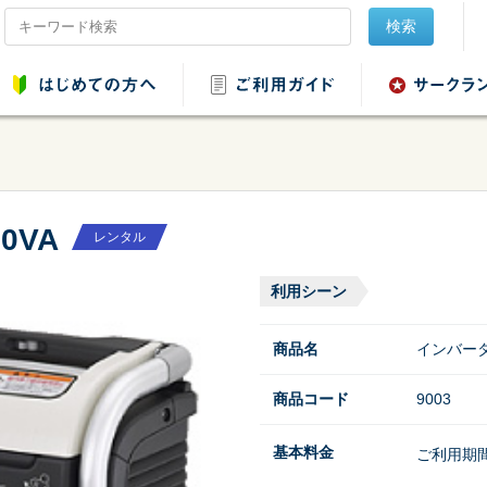
検索
0VA
レンタル
品レンタル
会場設営用品レンタ
音響用品レンタル
映像用品レ
ル
利用シーン
商品名
インバータ
商品コード
9003
ンタル
野球・ソフトボール
基本料金
ご利用期
用品レンタル