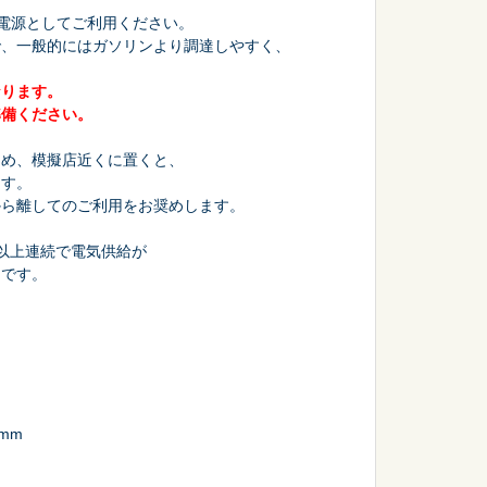
の電源としてご利用ください。
で、一般的にはガソリンより調達しやすく、
なります。
準備ください。
会議・セミナー
ため、模擬店近くに置くと、
ます。
から離してのご利用をお奨めします。
以上連続で電気供給が
きです。
4mm