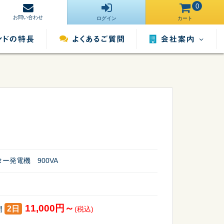
0
お問い合わせ
ログイン
カート
会社案内
営業所一覧
運営サイト一
ンタル
照明用品レンタル
催事用品レンタル
覧
採用情報
ー発電機 900VA
11,000円～
2日
間
(税込)