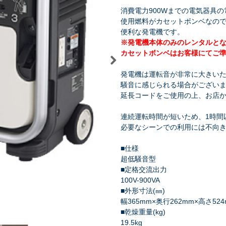
消費電力900Wまでの電気器具
使用燃料がカセットボンベなの
便利な発電機です。
※発電機本体のみのレンタルと
カセットボンベはお客様にてご
祭り・縁日
学園祭・文化祭
式典・催事
発電機は運転音が非常に大きい
騒音に感じられる場合がござい
延長コードをご使用の上、お店
連続運転時間が短いため、1時間
必要なシーンでの利用には不向
■仕様
超低騒音型
■定格交流出力
100V-900VA
■外形寸法(㎜)
幅365mm×奥行262mm×高さ52
■乾燥重量(kg)
19.5kg