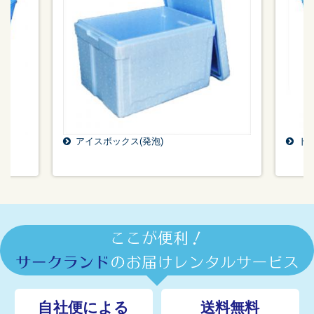
アイスボックス(発泡)
ド