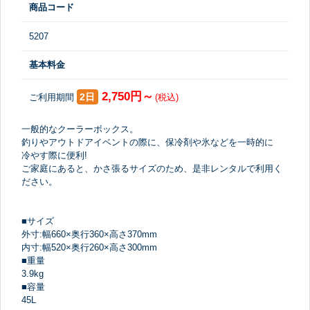
商品コード
5207
基本料金
2,750円～
2日
ご利用期間
(税込)
一般的なクーラーボックス。
釣りやアウトドアイベントの際に、保冷剤や氷などを一時的に
冷やす際に便利!
ご家庭にあると、かさ張るサイズのため、是非レンタルで利用く
ださい。
■サイズ
外寸:幅660×奥行360×高さ370mm
内寸:幅520×奥行260×高さ300mm
■重量
3.9kg
■容量
45L