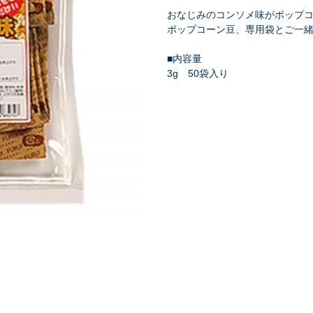
おなじみのコンソメ味がポップ
ポップコーン豆、専用袋とご一
■内容量
3g 50袋入り
祭り・縁日
学園祭・文化祭
式典・催事