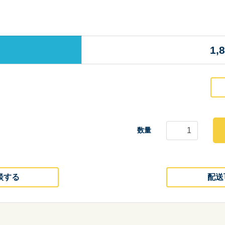
1,
数量
談する
配送