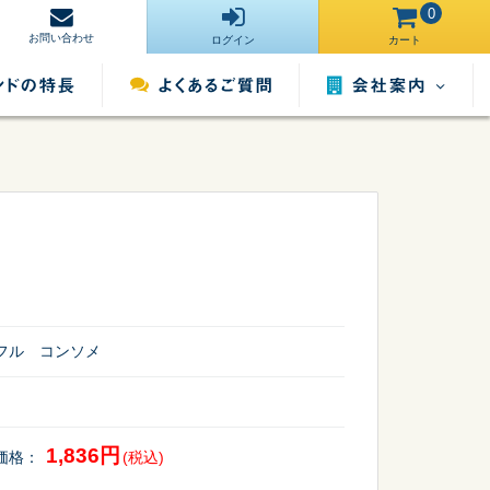
0
お問い合わせ
ログイン
カート
会社案内
営業所一覧
運営サイト一
ンタル
照明用品レンタル
催事用品レンタル
覧
採用情報
フル コンソメ
1,836円
価格：
(税込)