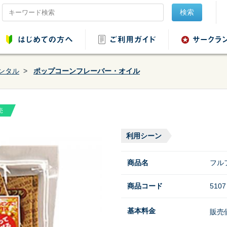
検索
ンタル
ポップコーンフレーバー・オイル
売
品レンタル
会場設営用品レンタ
音響用品レンタル
映像用品レ
ル
利用シーン
商品名
フル
商品コード
5107
ンタル
野球・ソフトボール
基本料金
販売
用品レンタル