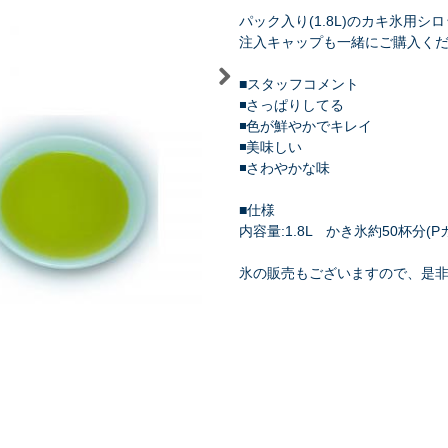
パック入り(1.8L)のカキ氷用シ
注入キャップも一緒にご購入く
■スタッフコメント
◾さっぱりしてる
◾色が鮮やかでキレイ
祭り・縁日
学園祭・文化祭
式典・催事
◾美味しい
◾さわやかな味
■仕様
内容量:1.8L かき氷約50杯分
氷の販売もございますので、是