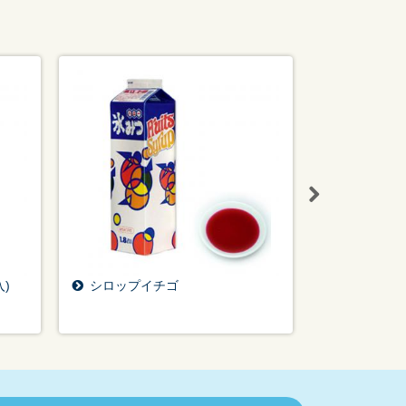
)
シロップイチゴ
シロップメ