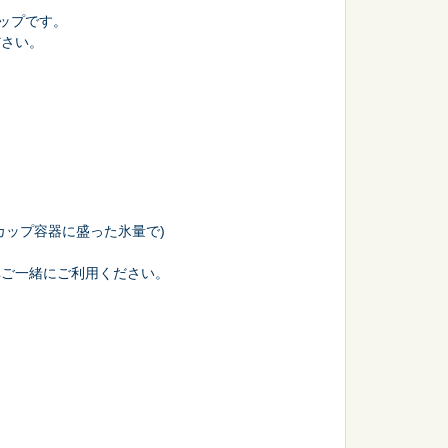
ロップです。
ださい。
会議・セミナー
(Pカップ容器に盛った氷量で)
非ご一緒にご利用ください。