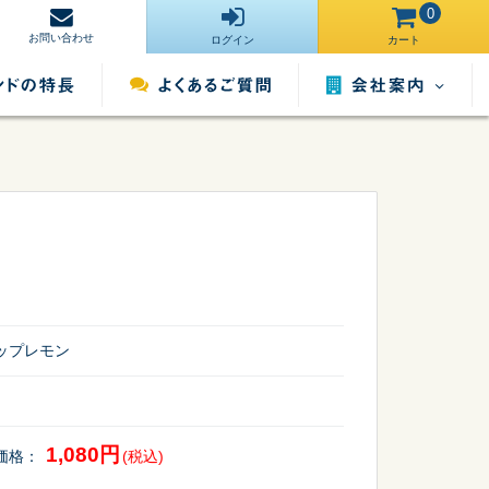
0
お問い合わせ
ログイン
カート
会社案内
営業所一覧
運営サイト一
ンタル
照明用品レンタル
催事用品レンタル
覧
採用情報
ップレモン
1,080円
価格：
(税込)