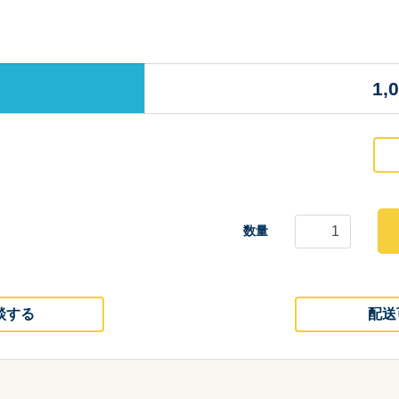
1,
数量
談する
配送