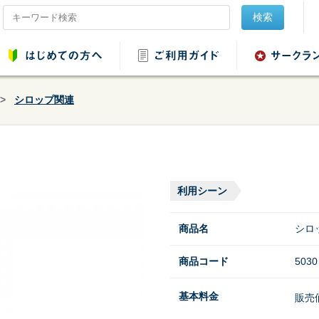
検索
シロップ関連
品レンタル
会場設営用品レンタ
音響用品レンタル
映像用品レ
ル
利用シーン
商品名
シロ
商品コード
5030
ンタル
野球・ソフトボール
基本料金
販売
用品レンタル