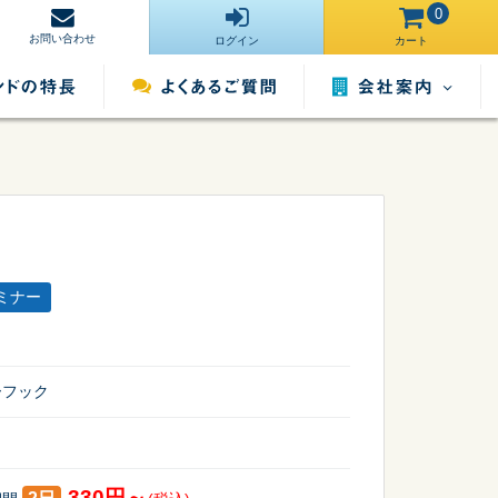
0
お問い合わせ
ログイン
カート
会社案内
営業所一覧
運営サイト一
ンタル
照明用品レンタル
催事用品レンタル
覧
ミナー
採用情報
ーフック
330円～