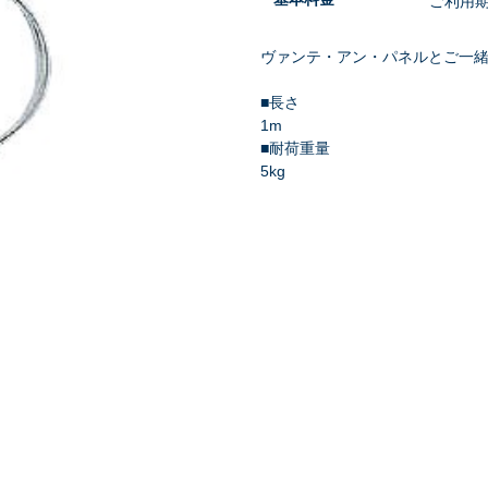
ご利用
ヴァンテ・アン・パネルとご一
■長さ
1m
祭り・縁日
学園祭・文化祭
式典・催事
■耐荷重量
5kg