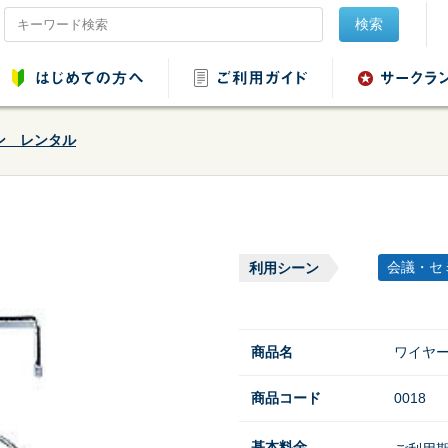
検索
ン レンタル
品レンタル
会場設営用品レンタ
音響用品レンタル
映像用品レ
ル
会議・セ
利用シーン
商品名
ワイヤ
商品コード
0018
ンタル
野球・ソフトボール
用品レンタル
基本料金