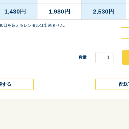
1,430
円
1,980
円
2,530
円
30日を超えるレンタルは出来ません。
数量
談する
配送