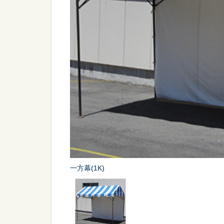
シーン
から探す
販促
スポーツ
一方幕(1K)