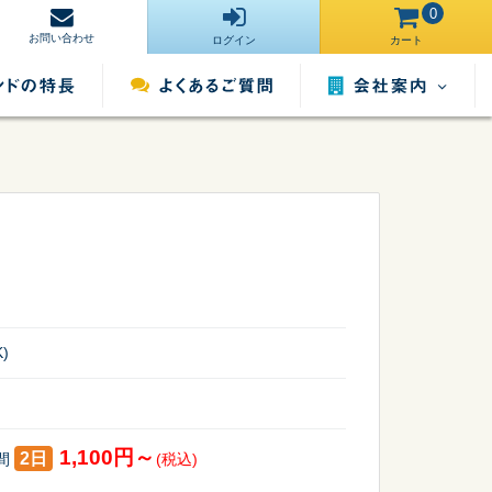
0
お問い合わせ
ログイン
カート
会社案内
営業所一覧
運営サイト一
ンタル
照明用品レンタル
催事用品レンタル
覧
採用情報
)
1,100円～
2日
間
(税込)