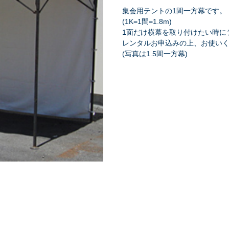
集会用テントの1間一方幕です。
(1K=1間=1.8m)
1面だけ横幕を取り付けたい時に
レンタルお申込みの上、お使い
(写真は1.5間一方幕)
祭り・縁日
学園祭・文化祭
式典・催事