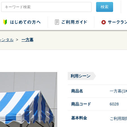
検索
レンタル
一方幕
品レンタル
会場設営用品レンタ
音響用品レンタル
映像用品レ
ル
利用シーン
商品名
一方幕(1K
商品コード
6028
ンタル
野球・ソフトボール
基本料金
ご利用期
用品レンタル