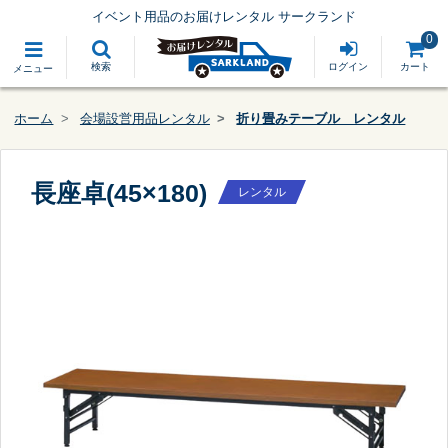
イベント用品のお届けレンタル サークランド
0
検索
ログイン
カート
メニュー
ホーム
会場設営用品レンタル
折り畳みテーブル レンタル
長座卓(45×180)
レンタル