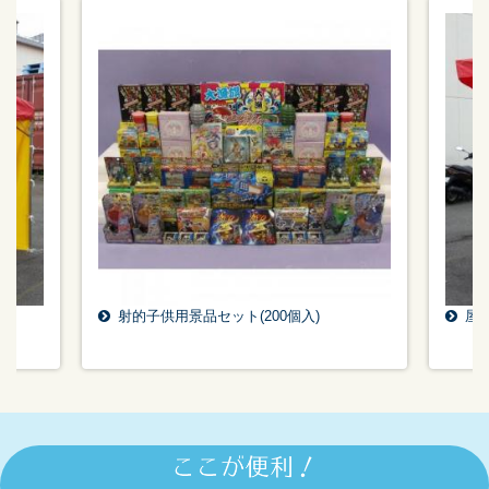
射的子供用景品セット(200個入)
屋台