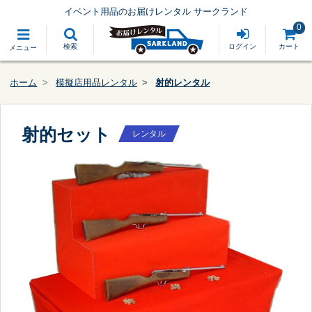
イベント用品のお届けレンタル サークランド
0
検索
ログイン
カート
メニュー
ホーム
模擬店用品レンタル
射的レンタル
射的セット
レンタル