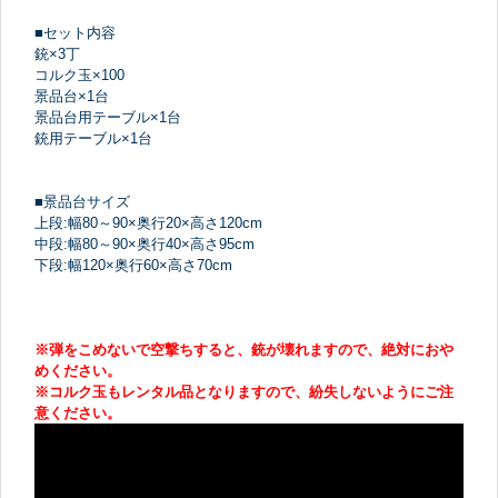
■セット内容
銃×3丁
コルク玉×100
景品台×1台
景品台用テーブル×1台
銃用テーブル×1台
■景品台サイズ
上段:幅80～90×奥行20×高さ120cm
中段:幅80～90×奥行40×高さ95cm
下段:幅120×奥行60×高さ70cm
※弾をこめないで空撃ちすると、銃が壊れますので、絶対におや
めください。
※コルク玉もレンタル品となりますので、紛失しないようにご注
意ください。