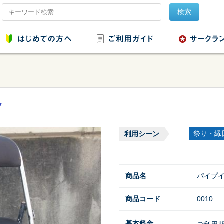
検索
品レンタル
会場設営用品レンタ
音響用品レンタル
映像用品レ
ル
祭り・縁
利用シーン
商品名
パイプイ
商品コード
0010
ンタル
野球・ソフトボール
用品レンタル
基本料金