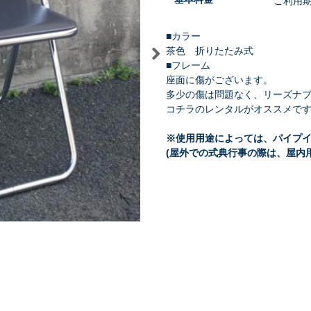
ご利用
■カラー
茶色 折りたたみ式
■フレーム
座面に傷がございます。
祭り・縁日
学園祭・文化祭
式典・催事
多少の傷は問題なく、リーズナ
コチラのレンタルがオススメで
※使用用途によっては、パイプイ
(屋外での式典行事の際は、屋内