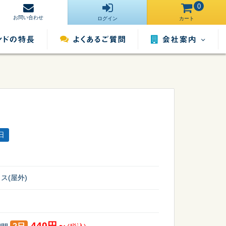
0
お問い合わせ
ログイン
カート
会社案内
営業所一覧
運営サイト一
ンタル
照明用品レンタル
催事用品レンタル
覧
日
採用情報
ス(屋外)
440円～