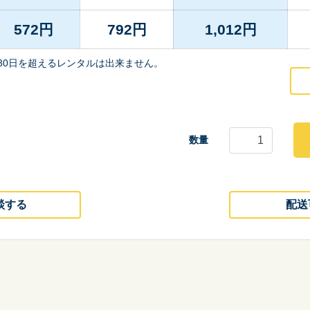
572
円
792
円
1,012
円
30日を超えるレンタルは出来ません。
数量
談する
配送