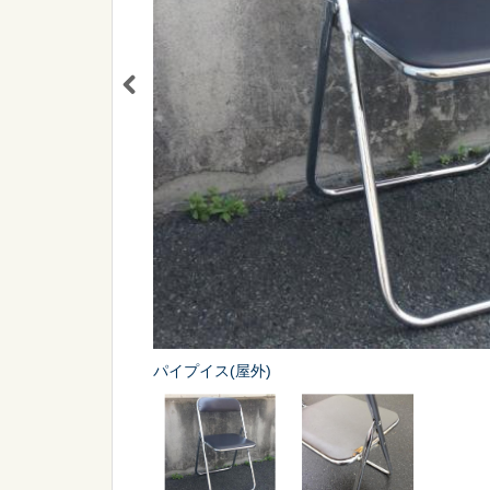
シーン
から探す
販促
スポーツ
パイプイス(屋外)