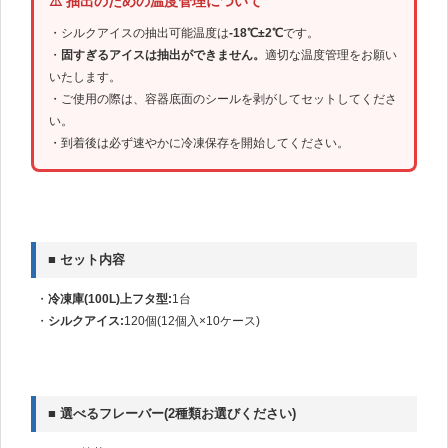
⚠️ 抽出のための温度管理について
・シルクアイスの抽出可能温度は
-18℃±2℃
です。
・
固すぎるアイスは抽出ができません。
適切な温度管理をお願い
いたします。
・ご使用の際は、容器底面のシールを剥がしてセットしてくださ
い。
・到着後は必ず速やかに冷凍保存を開始してください。
■ セット内容
・
冷凍庫(100L)上フタ型:
1台
・
シルクアイス:
120個(12個入×10ケース)
■ 選べるフレーバー(2種類お選びください)