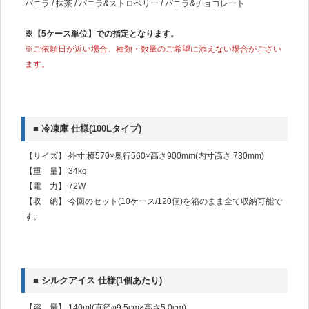
バニラ / 抹茶 / バニラ&ストロベリー / バニラ&チョコレート
※【5ケース単位】での指定となります。
※ご依頼日が近い場合、種類・数量のご希望に添えない場合がござい
ます。
■ 冷凍庫 仕様(100Lタイプ)
【サイズ】 外寸:横570×奥行560×高さ900mm(内寸高さ 730mm)
【重 量】 34kg
【電 力】 72W
【収 納】 今回のセット(10ケース/120個)を箱のまま全て収納可能で
す。
■ シルクアイス 仕様(1個あたり)
【容 量】 140ml(直径φ9.5cm×高さ5.0cm)